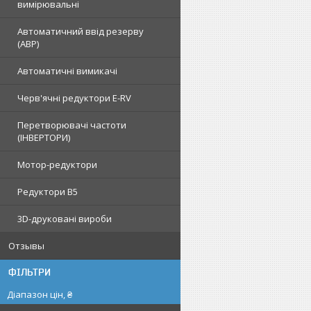
вимірювальні
Автоматичний ввід резерву
(АВР)
Автоматичні вимикачі
Черв'ячні редуктори E-RV
Перетворювачі частоти
(ІНВЕРТОРИ)
Мотор-редуктори
Редуктори B5
3D-друковані вироби
Отзывы
ФІЛЬТРИ
Діапазон цін, ₴