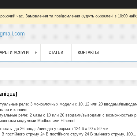
еробочий час. Замовлення та повідомлення будуть оброблені з 10:00 найб
gmail.com
АРЫ И УСЛУГИ
СТАТЬИ
КОНТАКТЫ
anique)
туальные реле: 3 моноблочных модели с 10, 12 или 20 вводами/вывода
сплея и клавиш.
уальные реле: 2 базы с 10 или 26 вводами/выводами с возможностью 
ионными модулями Modbus или Ethernet.
ость: до 26 вводів/виводів у форматі 124,6 x 90 x 59 мм
В постійного струму 24 В постійного струму 24 В змінного струму, 100...