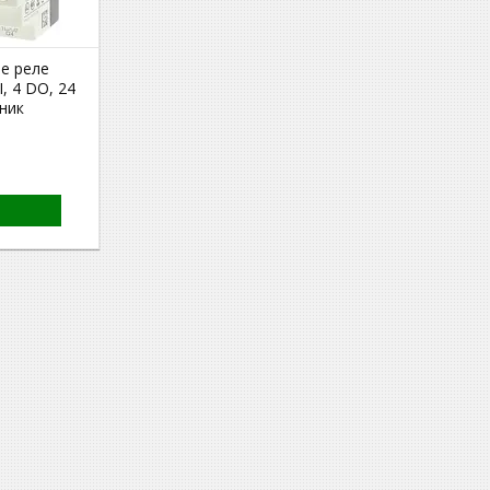
е реле
I, 4 DO, 24
нник