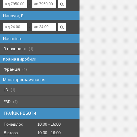
Напруга, В
Наявність
В наявності
1
Країна виробник
Франція
1
Мова програмування
LD
1
FBD
1
ГРАФІК РОБОТИ
Понеділок
10:00
16:00
Вівторок
10:00
16:00