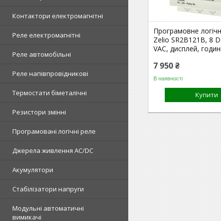
Контактори електромагнітні
Програмовне логічн
Реле електромагнітні
Zelio SR2B121B, 8 D
VAC, дисплей, годи
Реле автомобільні
7 950 ₴
Реле напівпровідникові
В наявності
Термостати біметалічні
Купити
Резистори змінні
Програмовані логічні реле
Джерела живлення AC/DC
Акумулятори
Стабілізатори напруги
Модульні автоматичні
вимикачі