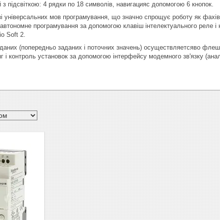
з підсвіткою: 4 рядки по 18 символів, навигацияс допомогою 6 кнопок.
і універсальних мов програмування, що значно спрощує роботу як фахівці
 автономне програмування за допомогою клавіш інтелектуального реле і 
o Soft 2.
 даних (попередньо заданих і поточних значень) осуществляетсяво фле
г і контроль установок за допомогою інтерфейсу модемного зв'язку (ан