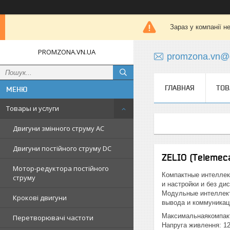
Зараз у компанії н
PROMZONA.VN.UA
promzona.vn@
ГЛАВНАЯ
ТОВ
Товары и услуги
Двигуни змінного струму AC
Двигуни постійного струму DC
ZELIO (Telemec
Мотор-редуктора постійного
Компактные интеллек
струму
и настройки и без ди
Модульные интеллект
Крокові двигуни
вывода и коммуникац
Максимальнаякомпактн
Перетворювачі частоти
Напруга живлення: 12 