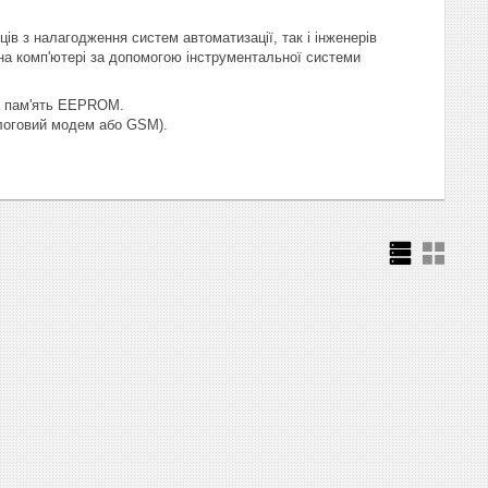
в з налагодження систем автоматизації, так і інженерів
на комп'ютері за допомогою інструментальної системи
ш пам'ять EEPROM.
алоговий модем або GSM).