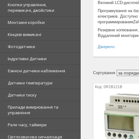
Великий LCD-дисплей 
Кнопки управління,
перемикачі, джойстики
Програмування на баз
електриків. Доступно
Монтажні коробки
программированияZeli
Резервне копіювання
Кінцеві вимикачі
Віддалений моніторин
Фотодатчики
Джерело
Індуктивні Датчики
Ємнісні датчики наближення
Датчики температури
SR2B121B
Датчики тиску
Прилади вимірювання та
управління
Реле часу, таймери
Світлозвукова сигналізація