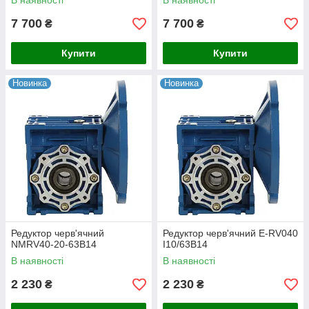
В наявності
В наявності
7 700
7 700
₴
₴
Купити
Купити
Новинка
Новинка
Редуктор черв'ячний
Редуктор черв'ячний E-RV040
NMRV40-20-63B14
I10/63B14
В наявності
В наявності
2 230
2 230
₴
₴