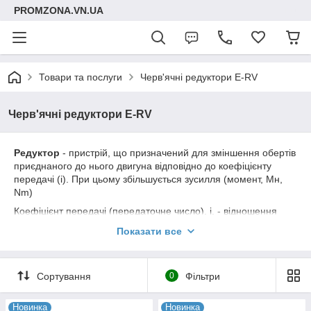
PROMZONA.VN.UA
Товари та послуги
Черв'ячні редуктори E-RV
Черв'ячні редуктори E-RV
Редуктор
- пристрій, що призначений для зміншення обертів
приєднаного до нього двигуна відповідно до коефіцієнту
передачі (і). При цьому збільшується зусилля (момент, Мн,
Nm)
Коефіцієнт передачі (передаточне число), і, - відношення
вхідних обертів до вихідних. Визначається конструктивно і не
Показати все
може бути змінене без зміни моделі редуктора.
Сортування
0
Фільтри
Новинка
Новинка