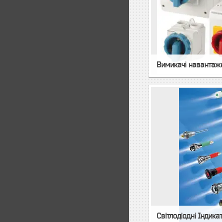
Вимикачі навантаж
Світлодіодні Індика