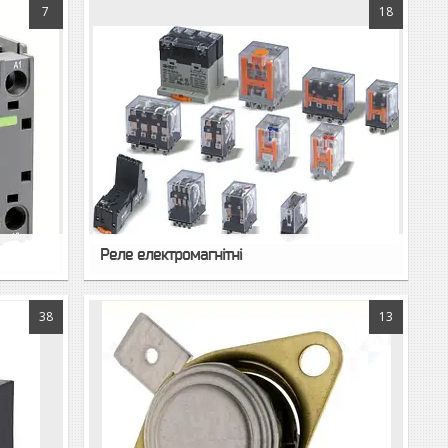
7
18
Реле електромагнітні
38
13