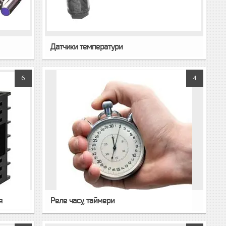
Датчики температури
6
4
я
Реле часу, таймери