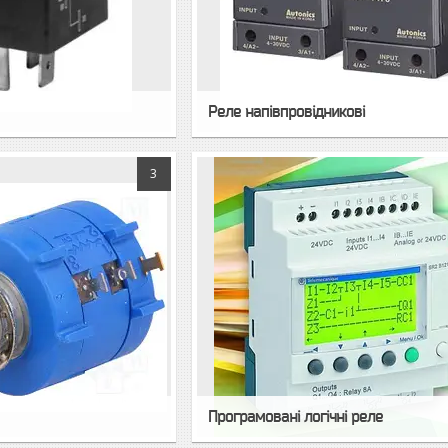
Реле напівпровідникові
3
Програмовані логічні реле