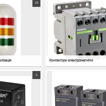
39
лізація
Контактори електромагнітні
4