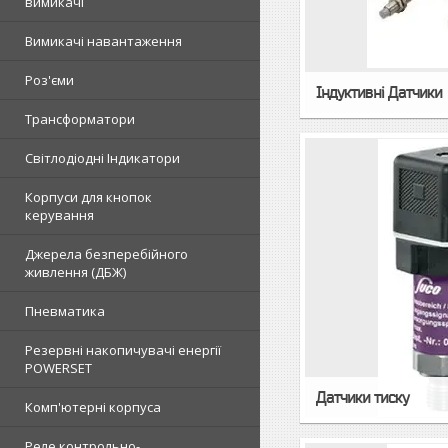
вимикачі
Вимикачі навантаження
Роз'єми
Індуктивні Датчики
Трансформатори
Світлодіодні Індикатори
Корпуси для кнопок
керування
Джерела безперебійного
живлення (ДБЖ)
Пневматика
Резервні накопичувачі енергії
POWERSET
Датчики тиску
Комп'ютерні корпуса
Реле контрольно-