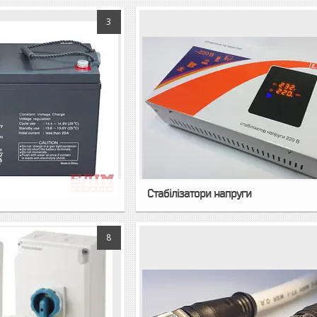
3
Стабілізатори напруги
8