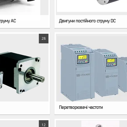
труму AC
Двигуни постійного струму DC
28
Перетворювачі частоти
12