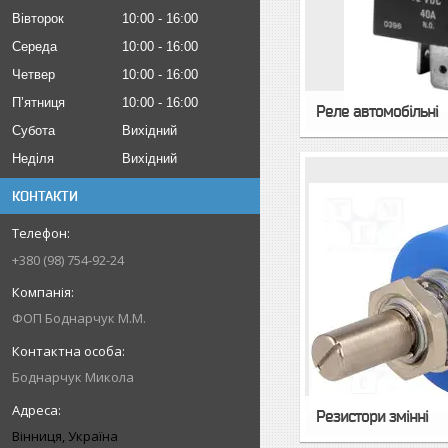
Вівторок
10:00
16:00
Середа
10:00
16:00
Четвер
10:00
16:00
Пʼятниця
10:00
16:00
Реле автомобільні
Субота
Вихідний
Неділя
Вихідний
КОНТАКТИ
+380 (98) 754-92-24
ФОП Боднарчук М.М.
Боднарчук Микола
Резистори змінні
Вінниця, Україна