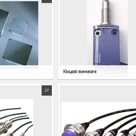
Кінцеві вимикачі
37