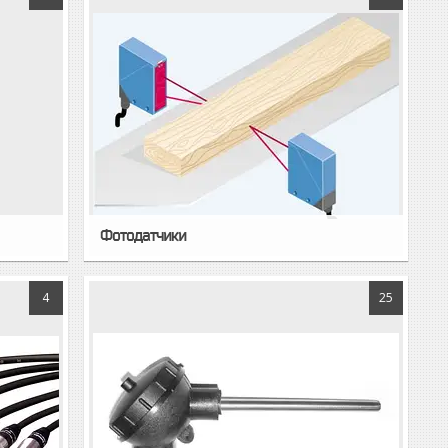
Фотодатчики
4
25