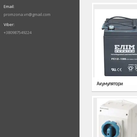
promzona.vn@gmail.com
+380987549224
Акумулятори