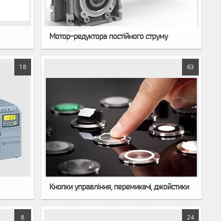
Мотор-редуктора постійного струму
18
63
Кнопки управління, перемикачі, джойстики
8
24