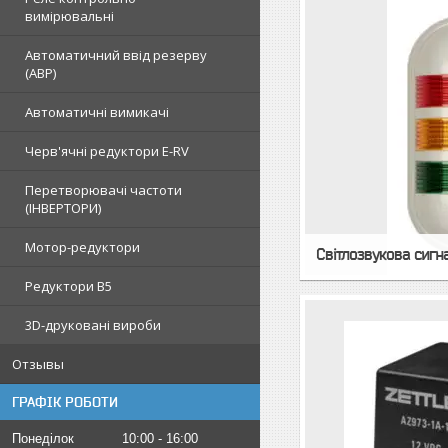
вимірювальні
Автоматичний ввід резерву
(АВР)
Автоматичні вимикачі
Черв'ячні редуктори E-RV
Перетворювачі частоти
(ІНВЕРТОРИ)
Мотор-редуктори
Світлозвукова сигна
Редуктори B5
3D-друковані вироби
Отзывы
ГРАФІК РОБОТИ
Понеділок
10:00
16:00