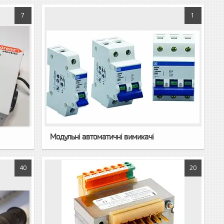
7
1
Модульні автоматичні вимикачі
40
20