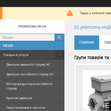
Зараз у компанії не
PROMZONA.VN.UA
promzona.vn@
ГЛАВНАЯ
ТОВ
Товары и услуги
Групи товарів та
Двигуни змінного струму AC
Двигуни постійного струму DC
Мотор-редуктора постійного
струму
Крокові двигуни
Перетворювачі частоти