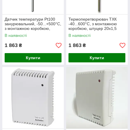
Датчик температури Pt100
Термоперетворювач ТХК
занурювальний, -50...+500°C,
-40...600°С, з монтажною
з монтажною коробкою,
коробкою, штуцер 20х1,5
штуцер М20х1,5
В наявності
В наявності
1 863
1 863
₴
₴
Купити
Купити