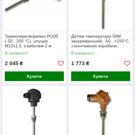
Термоперетворювач Pt100
Датчик температури 50М
(-50...250 °C), штуцер
занурювальний, -50...+150°C,
М12х1,5, з кабелем 2 м
з монтажною коробкою,
штуцер М20х1,5
В наявності
В наявності
2 045
1 773
₴
₴
Купити
Купити