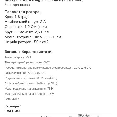
* - стара назва
Параметри ротора:
Крок: 1,8 град.
Номінальний струм: 2 А
Опір фази: 1,2 Ом (
)
±10%
Крутний момент: 2,5
Н·см
Момент утримання: мін. 55 Н·см
Інерція ротора: 150 г·см
2
Загальні Характеристики:
Точність кроку: ±5%
Температурний режим: макс 80°C
Робоча температура навколишнього середовища: -20°C... +50°C
Опір ізоляції: 100 MΩ. 500V DC
Радіальний люфт: макс. 0.02mm (450 г.)
Аксіальний люфт: макс. 0.08mm (450 г.)
Макс. радіальне навантаження: 75 Н
Макс. аксиальне навантаження: 15 Н
Вага: 470 г.
Розміри:
L=41 мм