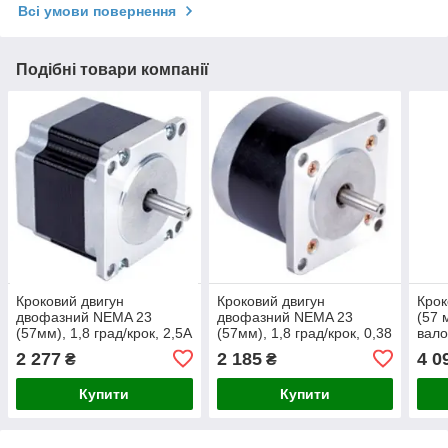
Всі умови повернення
Подібні товари компанії
Кроковий двигун
Кроковий двигун
Крок
двофазний NEMA 23
двофазний NEMA 23
(57 
(57мм), 1,8 град/крок, 2,5А
(57мм), 1,8 град/крок, 0,38
вало
А, 6-проводний
град
2 277
2 185
4 0
₴
₴
пров
Купити
Купити