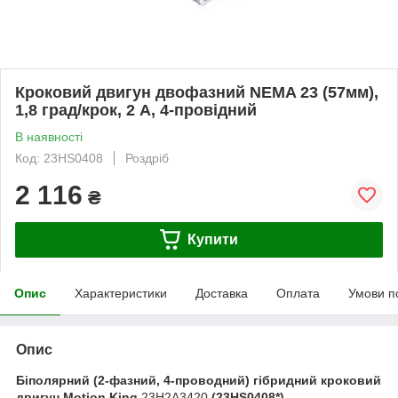
Кроковий двигун двофазний NEMA 23 (57мм),
1,8 град/крок, 2 А, 4-провідний
В наявності
Код: 23HS0408
Роздріб
2 116
₴
Купити
Опис
Характеристики
Доставка
Оплата
Умови п
Опис
Біполярний (2-фазний, 4-проводний) гібридний кроковий
двигун Motion King
23H2A3420
(23HS0408*)