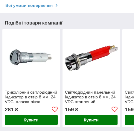
Всі умови повернення
Подібні товари компанії
Триколірний світлодіодний
Світлодіодний панельний
Світ
індикатор в отвір 8 мм, 24
індикатор в отвір 8 мм, 24
інди
VDC, плоска лінза
VDC втоплений
VDC
281
159
159
₴
₴
Купити
Купити