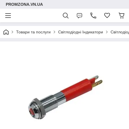
PROMZONA.VN.UA
Товари та послуги
Світлодіодні Індикатори
Світлодіо