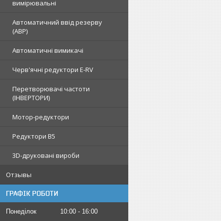
вимірювальні
Автоматичний ввід резерву
(АВР)
Автоматичні вимикачі
Черв'ячні редуктори E-RV
Перетворювачі частоти
(ІНВЕРТОРИ)
Мотор-редуктори
Редуктори B5
3D-друковані вироби
Отзывы
ГРАФІК РОБОТИ
Понеділок
10:00
16:00