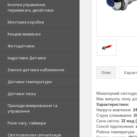
Кнопки управління,
перемикачі, джойстики
Монтажні коробки
Кінцеві вимикачі
Фотодатчики
Індуктивні Датчики
Ємнісні датчики наближення
Опис
Харак
Датчики температури
Датчики тиску
Мініатюрний світлоді
Має випуклу лінзу для
Характеристики:
Прилади вимірювання та
Напруга живлення:
2
управління
Струм споживання:
2
Сила світла:
32 мкд (
Реле часу, таймери
Спосіб підключення:
Робоча температура:
Світлозвукова сигналізація