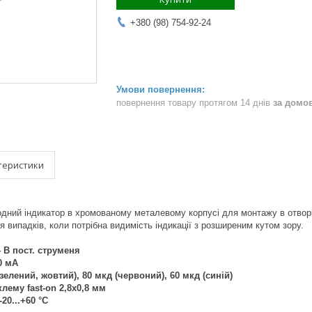
+380 (98) 754-92-24
повернення товару протягом 14 днів
за домо
теристики
одний індикатор в хромованому металевому корпусі для монтажу в отвор
 випадків, коли потрібна видимість індикації з розширеним кутом зору.
4 В пост. струменя
0 мА
зелений, жовтий), 80 мкд (червоний), 60 мкд (синій)
клему fast-on 2,8x0,8 мм
-20...+60 °C