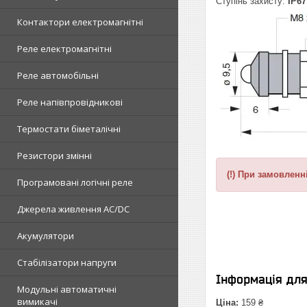
Ступінь захисту:
IP67
Контактори електромагнітні
Реле електромагнітні
Реле автомобільні
Реле напівпровідникові
Термостати біметалічні
Резистори змінні
(!) При замовленн
Програмовані логічні реле
Джерела живлення AC/DC
Акумулятори
Стабілізатори напруги
Інформація дл
Модульні автоматичні
вимикачі
Ціна:
159 ₴