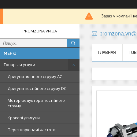
Зараз у компанії н
PROMZONA.VN.UA
promzona.vn@
ГЛАВНАЯ
ТОВ
Товары и услуги
Двигуни змінного струму AC
Двигуни постійного струму DC
Мотор-редуктора постійного
струму
Крокові двигуни
Перетворювачі частоти