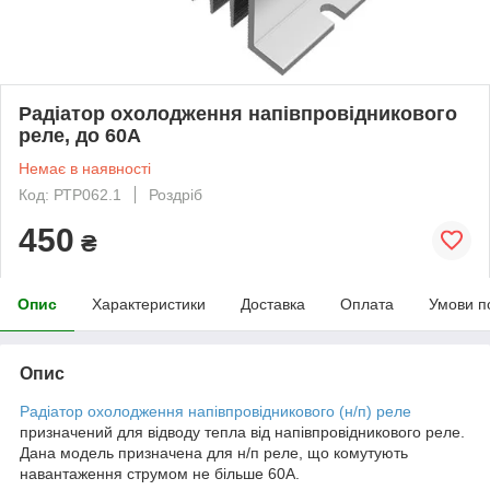
Радіатор охолодження напівпровідникового
реле, до 60А
Немає в наявності
Код: РТР062.1
Роздріб
450
₴
Опис
Характеристики
Доставка
Оплата
Умови п
Опис
Радіатор охолодження напівпровідникового (н/п) реле
призначений для відводу тепла від напівпровідникового реле.
Дана модель призначена для н/п реле, що комутують
навантаження струмом не більше 60А.