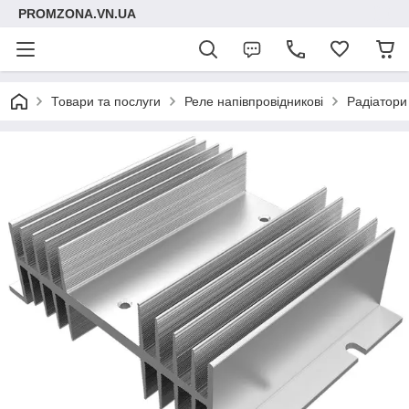
PROMZONA.VN.UA
Товари та послуги
Реле напівпровідникові
Радіатори