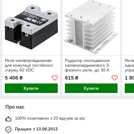
Реле напівпровідникове
Радіатор охолодження
Реле
для комутації постійного
напівпровідникового 3-
одно
струму 60 VDC
фазного реле, до 30 А
упра
5 406
615
1 8
₴
₴
Купити
Купити
Про нас
100% позитивних з 20 відгуків за рік
Працює з 13.08.2013