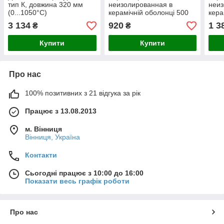
тип К, довжина 320 мм
неизолированная в
неиз
(0...1050°C)
керамічній оболонці 500
кера
мм (0...1000°C)
мм (
3 134
920
1 3
₴
₴
Купити
Купити
Про нас
100% позитивних з 21 відгука за рік
Працює з 13.08.2013
м. Вінниця
Вінниця, Україна
Контакти
Сьогодні працює з 10:00 до 16:00
Показати весь графік роботи
Про нас