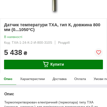
Датчик температури ТХА, тип К, довжина 800
мм (0...1050°C)
В наявності
Код: ТХА-1-24-К-2-И-800-310S
Роздріб
5 438
₴
Купити
Опис
Характеристики
Доставка
Оплата
Умови п
Опис
Термоперетворювач електричний (термопара) типу ТХА
(хромель-алюмель) для вимірювання температури від 0 до