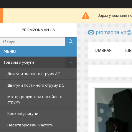
Зараз у компанії н
PROMZONA.VN.UA
promzona.vn@
ГЛАВНАЯ
ТОВ
Товары и услуги
Двигуни змінного струму AC
Двигуни постійного струму DC
Мотор-редуктора постійного
струму
Крокові двигуни
Перетворювачі частоти