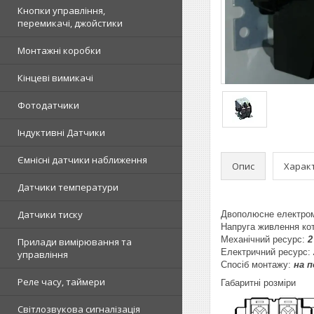
Кнопки управління,
перемикачі, джойстики
Монтажні коробки
Кінцеві вимикачі
Фотодатчики
Індуктивні Датчики
Ємнісні датчики наближення
Опис
Харак
Датчики температури
Датчики тиску
Двополюсне електром
Напруга живлення ко
Механічний ресурс:
2
Прилади вимірювання та
Електричний ресурс:
управління
Спосіб монтажу:
на 
Реле часу, таймери
Габаритні розміри
Світлозвукова сигналізація