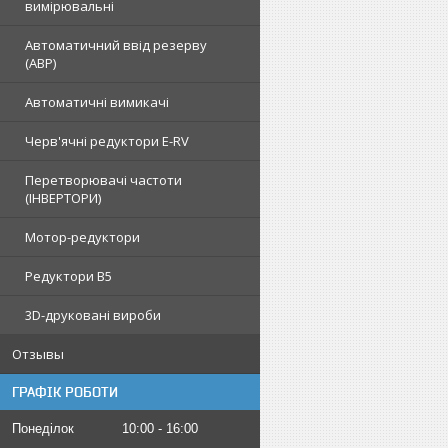
вимірювальні
Автоматичний ввід резерву
(АВР)
Автоматичні вимикачі
Черв'ячні редуктори E-RV
Перетворювачі частоти
(ІНВЕРТОРИ)
Мотор-редуктори
Редуктори B5
3D-друковані вироби
Отзывы
ГРАФІК РОБОТИ
Понеділок
10:00
16:00