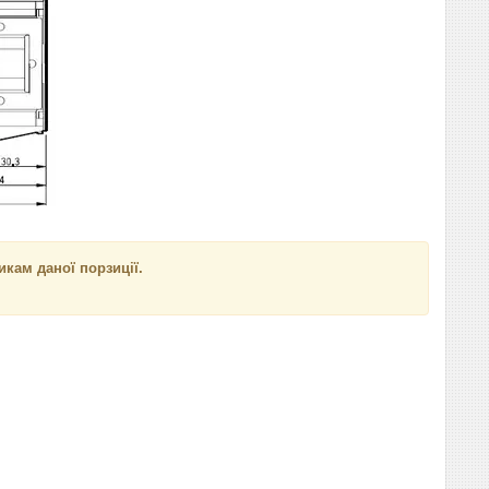
кам даної порзиції.