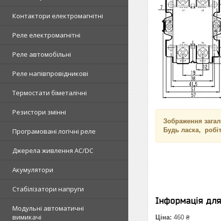
Контактори електромагнітні
Реле електромагнітні
Реле автомобільні
Реле напівпровідникові
Термостати біметалічні
Резистори змінні
Зображення загал
Будь ласка, робі
Програмовані логічні реле
Джерела живлення AC/DC
Акумулятори
Стабілізатори напруги
Інформація дл
Модульні автоматичні
вимикачі
Ціна:
460 ₴