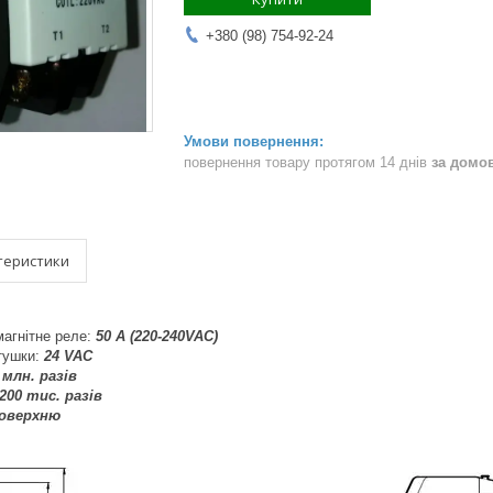
+380 (98) 754-92-24
повернення товару протягом 14 днів
за домо
теристики
агнітне реле:
50 А (220-240VAC)
тушки:
24 VAC
 млн. разів
200 тис. разів
поверхню