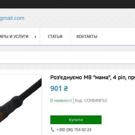
gmail.com
АРЫ И УСЛУГИ
СТАТЬИ
КОНТАКТЫ
Роз'єднуємо M8 "мама", 4 pin, п
901 ₴
В наявності
Код:
CON54NFS2
Купити
+380 (98) 754-92-24