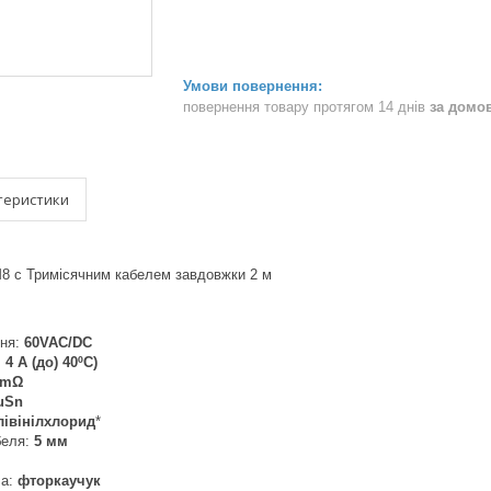
повернення товару протягом 14 днів
за домо
теристики
8 c Тримісячним кабелем завдовжки 2 м
ння:
60VAC/DC
:
4 А (до) 40ºC)
5mΩ
uSn
лівінілхлорид
*
беля:
5 мм
ча:
фторкаучук