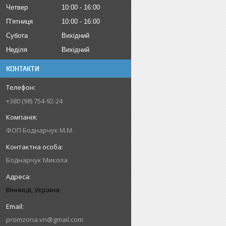
Четвер
10:00
16:00
Пʼятниця
10:00
16:00
Субота
Вихідний
Неділя
Вихідний
КОНТАКТИ
+380 (98) 754-92-24
ФОП Боднарчук М.М.
Боднарчук Микола
Вінниця, Україна
promzona.vn@gmail.com