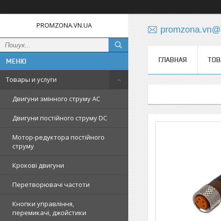
PROMZONA.VN.UA
promzona.vn@
ГЛАВНАЯ
ТОВ
Товары и услуги
Двигуни змінного струму AC
Двигуни постійного струму DC
Мотор-редуктора постійного
струму
Крокові двигуни
Перетворювачі частоти
Кнопки управління,
перемикачі, джойстики