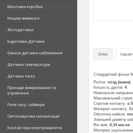
Монтажні коробки
Кінцеві вимикачі
Фотодатчики
Індуктивні Датчики
Ємнісні датчики наближення
Опис
Харак
Датчики температури
Стандартний фільм M
Датчики тиску
Роз'єм:
гнізд (мама)
Прилади вимірювання та
Кількість дротів:
4
управління
Номінальне напруже
Максимальний струм
Спротив контакту:
≤ 
Реле часу, таймери
Матеріал контакту:
C
Оболочка кабеля:
по
Світлозвукова сигналізація
Зовнішній діаметр ка
Він жив:
0,34
мм.кв
Контактори електромагнітні
Матеріал ущільнюва