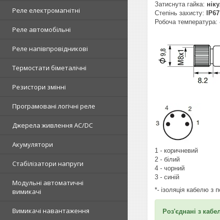
Затиснута гайка:
ніку
Реле електромагнітні
Степінь захисту:
IP67
Робоча температура:
Реле автомобільні
Реле напівпровідникові
Термостати біметалічні
Резистори змінні
Програмовані логічні реле
Джерела живлення AC/DC
Акумулятори
1 - коричневий
2 - білий
Стабілізатори напруги
4 - чорний
3 - синій
Модульні автоматичні
*- ізоляція кабелю з
вимикачі
Вимикачі навантаження
Роз'єднані з каб