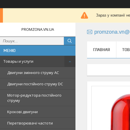
Зараз у компанії н
PROMZONA.VN.UA
promzona.vn@
ГЛАВНАЯ
ТОВ
Товары и услуги
Двигуни змінного струму AC
Двигуни постійного струму DC
Мотор-редуктора постійного
струму
Крокові двигуни
Перетворювачі частоти