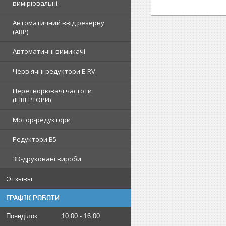
вимірювальні
Автоматичний ввід резерву
(АВР)
Автоматичні вимикачі
Черв'ячні редуктори E-RV
Перетворювачі частоти
(ІНВЕРТОРИ)
Мотор-редуктори
Редуктори B5
3D-друковані вироби
Отзывы
ГРАФІК РОБОТИ
Понеділок
10:00
16:00