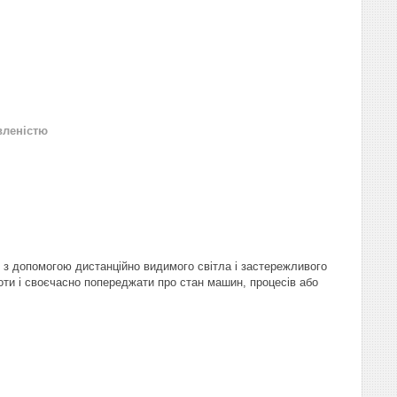
вленістю
х з допомогою дистанційно видимого світла і застережливого
ти і своєчасно попереджати про стан машин, процесів або