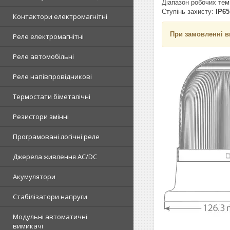
Діапазон робочих те
Ступінь захисту:
IP65
Контактори електромагнітні
При замовленні ви
Реле електромагнітні
Реле автомобільні
Реле напівпровідникові
Термостати біметалічні
Резистори змінні
Програмовані логічні реле
Джерела живлення AC/DC
Акумулятори
Стабілізатори напруги
Модульні автоматичні
вимикачі