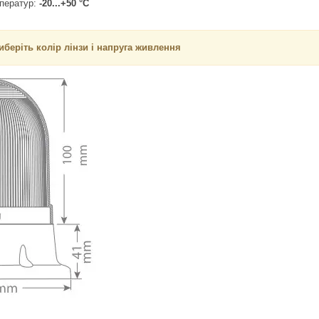
мператур:
-20...+50 °C
беріть колір лінзи і напруга живлення