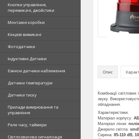
Кнопки управління,
перемикачі, джойстики
Монтажні коробки
Кінцеві вимикачі
Фотодатчики
Індуктивні Датчики
Ємнісні датчики наближення
Опис
Харак
Датчики температури
Комбінації світлових
Датчики тиску
звуку. Використовуєт
обладнання.
Прилади вимірювання та
управління
Характеристики:
Матеріал корпусу:
АБ
Матеріал лінзи:
полі
Реле часу, таймери
Джерело світла:
smd
Сирена:
85-110 dB, 1
Світлозвукова сигналізація