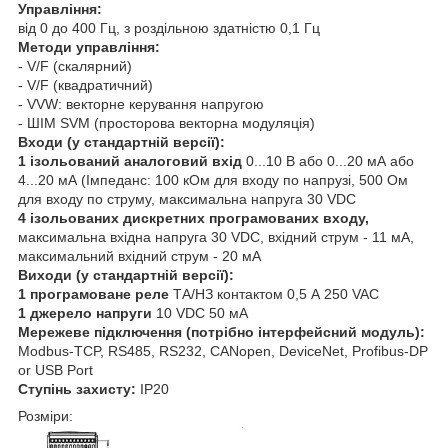
Управління:
від 0 до 400 Гц, з роздільною здатністю 0,1 Гц
Методи управління:
- V/F (скалярний)
- V/F (квадратичний)
- VVW: векторне керування напругою
- ШІМ SVM (просторова векторна модуляція)
Входи (у стандартній версії):
1 ізольований аналоговий вхід
0...10 В або 0...20 мА або
4...20 мА (Імпеданс: 100 кОм для входу по напрузі, 500 Ом
для входу по струму, максимальна напруга 30 VDC
4 ізольованих дискретних програмованих входу,
максимальна вхідна напруга 30 VDC, вхідний струм - 11 мА,
максимальний вхідний струм - 20 мА
Виходи (у стандартній версії):
1 програмоване реле
ТА/НЗ контактом 0,5 А 250 VAC
1 джерело напруги
10 VDC 50 мА
Мережеве підключення (потрібно інтерфейсний модуль):
Modbus-TCP, RS485, RS232, CANopen, DeviceNet, Profibus-DP
or USB Port
Ступінь захисту:
IP20
Розміри: