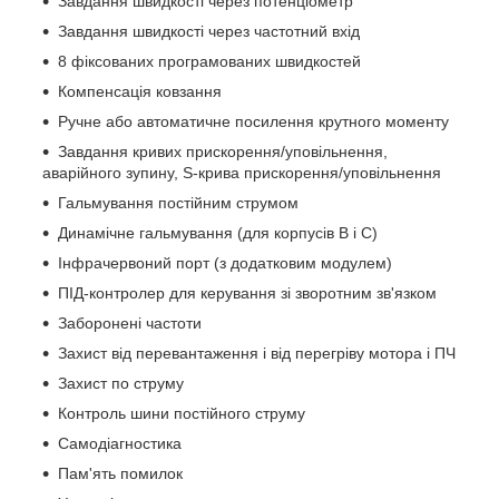
Завдання швидкості через потенціометр
Завдання швидкості через частотний вхід
8 фіксованих програмованих швидкостей
Компенсація ковзання
Ручне або автоматичне посилення крутного моменту
Завдання кривих прискорення/уповільнення,
аварійного зупину, S-крива прискорення/уповільнення
Гальмування постійним струмом
Динамічне гальмування (для корпусів В і С)
Інфрачервоний порт (з додатковим модулем)
ПІД-контролер для керування зі зворотним зв'язком
Заборонені частоти
Захист від перевантаження і від перегріву мотора і ПЧ
Захист по струму
Контроль шини постійного струму
Самодіагностика
Пам'ять помилок