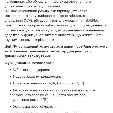
на машинах або обладнанні, що вимагають точного
управління і простоти управління.
Він має компактний розмір, електричну установку
контакторного типу, виборна векторне або скалярне
управління (V/F), вбудовану панель управління, SoftPLC -
безкоштовне програмне забезпечення для програмування та
спільні аксесуари, які можуть бути додані для забезпечення
додаткових функціональних можливостей, що робить його
гнучким економним рішенням.
Цей ПЧ оснащений комутатором шини постійного струму
на зовнішній гальмівний резистор для реалізації
динамічного гальмування.
Функціональні можливості:
V/F і векторне управління
Пароль захисту налаштувань
Прикладні величини (V, A, Hz, rpm, s, C, %)
Резервне копіювання налаштувань (за допомогою
програмного забезпечення, карти пам'яті або
внутрішньої пам'яті ПЧ)
Установка несучої частоти