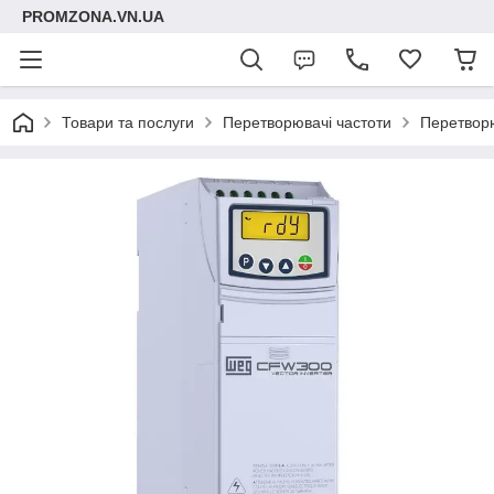
PROMZONA.VN.UA
Товари та послуги
Перетворювачі частоти
Перетворю