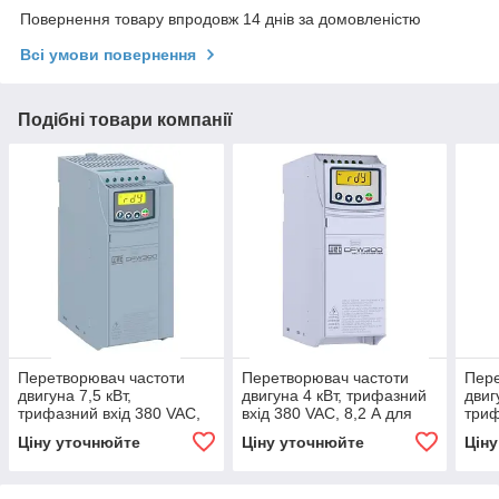
Повернення товару впродовж 14 днів за домовленістю
Всі умови повернення
Подібні товари компанії
Перетворювач частоти
Перетворювач частоти
Пере
двигуна 7,5 кВт,
двигуна 4 кВт, трифазний
двиг
трифазний вхід 380 VAC,
вхід 380 VAC, 8,2 А для
триф
15 А
динамічного гальмування
4,8 
Ціну уточнюйте
Ціну уточнюйте
Цін
галь