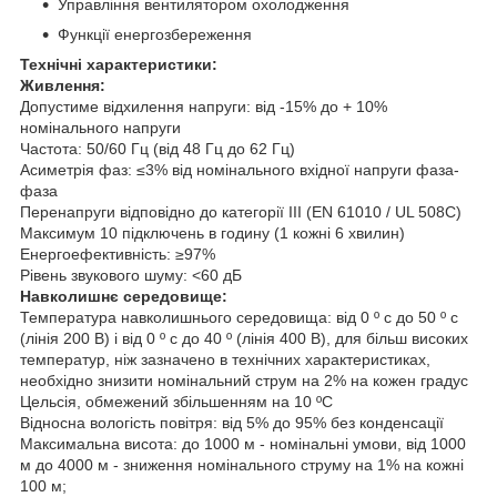
Управління вентилятором охолодження
Функції енергозбереження
Технічні характеристики:
Живлення:
Допустиме відхилення напруги: від -15% до + 10%
номінального напруги
Частота: 50/60 Гц (від 48 Гц до 62 Гц)
Асиметрія фаз: ≤3% від номінального вхідної напруги фаза-
фаза
Перенапруги відповідно до категорії III (EN 61010 / UL 508C)
Максимум 10 підключень в годину (1 кожні 6 хвилин)
Енергоефективність: ≥97%
Рівень звукового шуму: <60 дБ
Навколишнє середовище:
Температура навколишнього середовища: від 0 º c до 50 º c
(лінія 200 В) і від 0 º c до 40 º (лінія 400 В), для більш високих
температур, ніж зазначено в технічних характеристиках,
необхідно знизити номінальний струм на 2% на кожен градус
Цельсія, обмежений збільшенням на 10 ºC
Відносна вологість повітря: від 5% до 95% без конденсації
Максимальна висота: до 1000 м - номінальні умови, від 1000
м до 4000 м - зниження номінального струму на 1% на кожні
100 м;