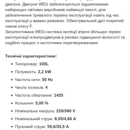
двигуна.
Двигуни WEG забезпечуються підшипниками
найкращих світових виробників найвищої якості, для
забезпечення тривалого терміну експлуатації навіть під час
експлуатації у важких режимах.
Обмотувальний дріт покритий
лаком класу F.
Запатентована WEG-система ізоляції втричі збільшує термін
експлуатації електродвигунів в умовах підвищеної вологості та
надійно працює з частотними перетворювачами.
Технічні характеристики:
Типорозмір:
100L
Потужність:
2,2 kW
Частота сети:
50 Hz
Число полюсів:
4
Частота обертання:
1425
Кольєння:
5,00 %
Номінальна напруга:
220/380 V
Номінальний струм:
8,05/4,66 A
Пусковий струм:
59,6/34,5 A