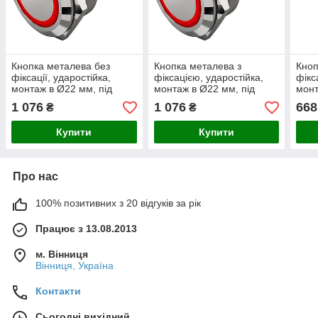
Кнопка металева без
Кнопка металева з
Кноп
фіксації, ударостійка,
фіксацією, ударостійка,
фікс
монтаж в Ø22 мм, під
монтаж в Ø22 мм, під
мон
гвинт, IP65, з підсвіткою
гвинт, IP65, з підсвіткою
конт
1 076
1 076
668
₴
₴
Купити
Купити
Про нас
100% позитивних з 20 відгуків за рік
Працює з 13.08.2013
м. Вінниця
Вінниця, Україна
Контакти
Сьогодні вихідний