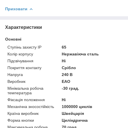
Приховати
Характеристики
Основні
Ступінь захисту IP
65
Колір корпусу
Нержавіюча сталь
Підсвічування
Ні
Покриття контакту
Срібло
Напруга
240 В
Виробник
EAO
Мінімальна робоча
-30 град.
температура
Фіксація положення
Ні
Механічна зносостійкість
1000000 циклів
Країна виробник
Швейцарія
Форма кнопки
Циліндрична
Максимальна робоча
70 град.