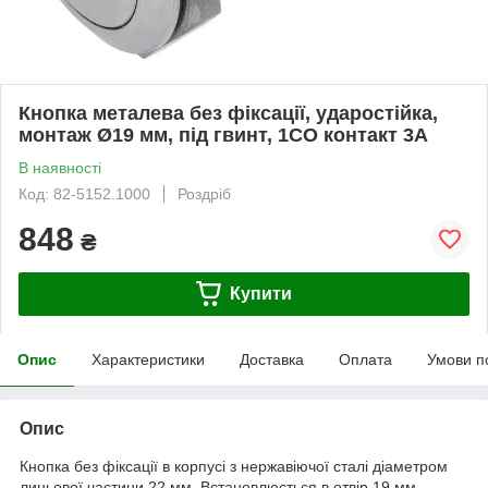
Кнопка металева без фіксації, ударостійка,
монтаж Ø19 мм, під гвинт, 1CO контакт 3А
В наявності
Код: 82-5152.1000
Роздріб
848
₴
Купити
Опис
Характеристики
Доставка
Оплата
Умови п
Опис
Кнопка без фіксації в корпусі з нержавіючої сталі діаметром
лицьової частини 22 мм. Встановлюється в отвір 19 мм.