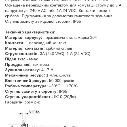
Оснащена перекидним контактом для комутації струму до 3 А
напругою до 240 V AC, або 1А 24 VDC. Контакти покриті
сріблом. Підключення за допомогою гвинтового зєднання.
Ступінь захисту з лицьової сторони: IP65
Технічні характеристики:
Матеріал корпусу:
нержавіюча сталь марки 304
Контакти:
1 перекидний контакт
Матеріал контактів:
срібний сплав
Струм контактів:
3А (240 VAC), 1 А (24 VDC)
Підсвітка:
немає
Приєднання:
гвинтова
Зусилля натиску:
4...7 Н
Механічний ресурс:
1 млн. циклів
Електричний ресурс:
50 000 циклів
Робоча температура:
–30°C … +70°C
Ступінь захисту з фронту:
IP65
Ступінь ударостійкості:
IK10 (20Дж)
Габаритні розміри: