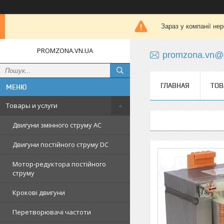
Зараз у компанії не
PROMZONA.VN.UA
promzona.vn@
ГЛАВНАЯ
ТОВ
Товары и услуги
Двигуни змінного струму AC
Двигуни постійного струму DC
Мотор-редуктора постійного
струму
Крокові двигуни
Перетворювачі частоти