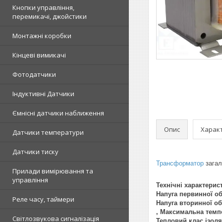
Кнопки управління,
перемикачі, джойстики
Монтажні коробки
Кінцеві вимикачі
Фотодатчики
Індуктивні Датчики
Ємнісні датчики наближення
Опис
Харак
Датчики температури
Датчики тиску
Трансформатор
загал
Прилади вимірювання та
управління
Технічні характерис
Напуга первинної о
Реле часу, таймери
Напуга вторинної о
, Максимальна темп
Світлозвукова сигналізація
Тепловий клас ізоля