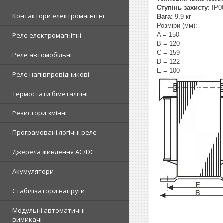
Ступінь захисту
: IP0
Контактори електромагнітні
Вага:
9,9 кг
Розміри (мм):
Реле електромагнітні
A = 150
B = 120
C = 159
Реле автомобільні
D = 122
E = 100
Реле напівпровідникові
Термостати біметалічні
Резистори змінні
Програмовані логічні реле
Джерела живлення AC/DC
Акумулятори
Стабілізатори напруги
Модульні автоматичні
вимикачі