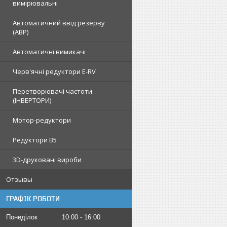
вимірювальні
Автоматичний ввід резерву
(АВР)
Автоматичні вимикачі
Черв'ячні редуктори E-RV
Перетворювачі частоти
(ІНВЕРТОРИ)
Мотор-редуктори
Редуктори B5
3D-друковані вироби
Отзывы
ГРАФІК РОБОТИ
Понеділок
10:00
16:00