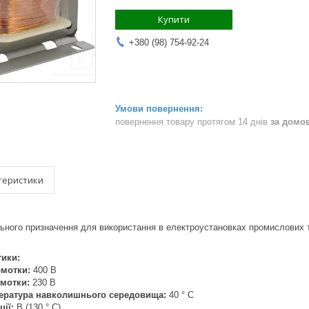
Купити
+380 (98) 754-92-24
повернення товару протягом 14 днів
за домо
теристики
ьного призначення для використання в електроустановках промислових т
тики:
бмотки:
400 В
бмотки:
230 В
ература навколишнього середовища:
40 ° C
ції:
B (130 ° C).