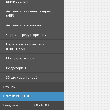
вимірювальні
Автоматичний ввід резерву
(АВР)
Автоматичні вимикачі
Черв'ячні редуктори E-RV
Перетворювачі частоти
(ІНВЕРТОРИ)
Мотор-редуктори
Редуктори B5
3D-друковані вироби
Отзывы
ГРАФІК РОБОТИ
Понеділок
10:00
16:00