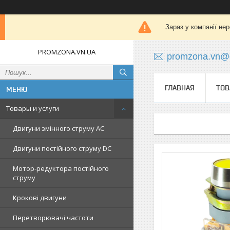
Зараз у компанії не
PROMZONA.VN.UA
promzona.vn@
ГЛАВНАЯ
ТОВ
Товары и услуги
Двигуни змінного струму AC
Двигуни постійного струму DC
Мотор-редуктора постійного
струму
Крокові двигуни
Перетворювачі частоти