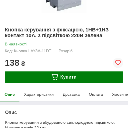
Кнопка керування з фіксацією, 1НВ+1НЗ
контакт 10А, з підсвіткою 220В зелена
В наявності
Код: Кнопка LAY8A-11DT
Роздріб
138
₴
Купити
Опис
Характеристики
Доставка
Оплата
Умови п
Опис
Кнопка керування з вбудованою світлодіодною підсвіткою.
Монтаж в отвір 22 мм.