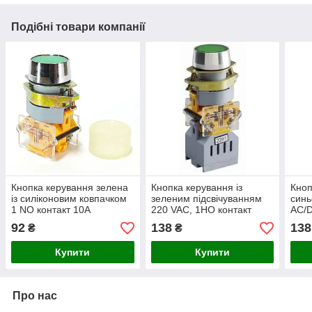
Подібні товари компанії
Кнопка керування зелена
Кнопка керування із
Кноп
із силіконовим ковпачком
зеленим підсвічуванням
синь
1 NO контакт 10А
220 VAC, 1НО контакт
AC/D
10А
92
138
138
₴
₴
Купити
Купити
Про нас