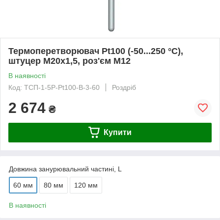
Термоперетворювач Pt100 (-50...250 °C),
штуцер М20х1,5, роз'єм M12
В наявності
Код: ТСП-1-5Р-Pt100-В-3-60
Роздріб
2 674
₴
Купити
Довжина занурювальний частині, L
60 мм
80 мм
120 мм
В наявності