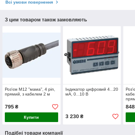
Всі умови повернення
З цим товаром також замовляють
Роз'єм M12 "мама", 4 pin,
Індикатор цифровий 4...20
Роз'
прямий, з кабелем 2 м
мА, 0...10 В
кабе
прям
795
848
₴
3 230
₴
Купити
Подібні товари компанії