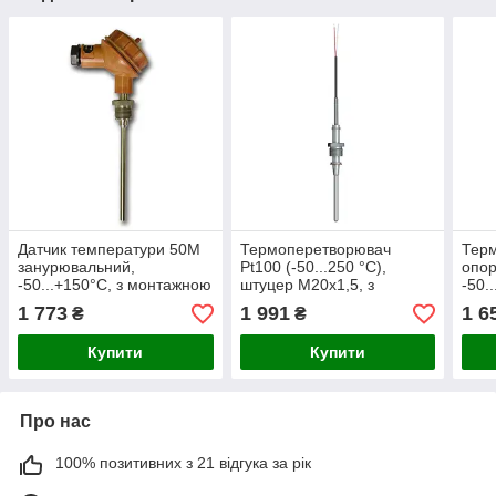
Датчик температури 50М
Термоперетворювач
Тер
занурювальний,
Pt100 (-50...250 °C),
опор
-50...+150°C, з монтажною
штуцер М20х1,5, з
-50.
коробкою, штуцер
кабелем 2 м
м
1 773
1 991
1 6
₴
₴
М20х1,5
Купити
Купити
Про нас
100% позитивних з 21 відгука за рік