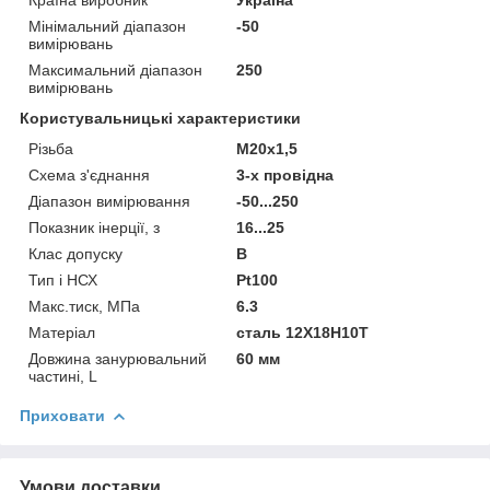
Мінімальний діапазон
-50
вимірювань
Максимальний діапазон
250
вимірювань
Користувальницькі характеристики
Різьба
М20х1,5
Схема з'єднання
3-х провідна
Діапазон вимірювання
-50...250
Показник інерції, з
16...25
Клас допуску
В
Тип і НСХ
Pt100
Макс.тиск, МПа
6.3
Матеріал
сталь 12Х18Н10Т
Довжина занурювальний
60 мм
частині, L
Приховати
Умови доставки