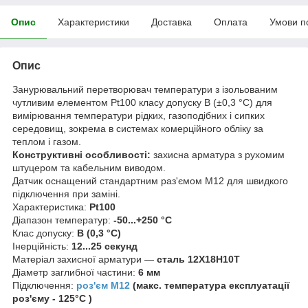
Опис
Характеристики
Доставка
Оплата
Умови п
Опис
Занурювальний перетворювач температури з ізольованим
чутливим елементом Pt100 класу допуску B (±0,3 °C) для
вимірювання температури рідких, газоподібних і сипких
середовищ, зокрема в системах комерційного обліку за
теплом і газом.
Конструктивні особливості:
захисна арматура з рухомим
штуцером та кабельним виводом.
Датчик оснащений стандартним раз'ємом M12 для швидкого
підключення при заміні.
Характеристика:
Pt100
Діапазон температур:
-50...+250 °C
Клас допуску:
B (0,3 °С)
Інерційність:
12...25 секунд
Матеріал захисної арматури —
сталь 12Х18Н10Т
Діаметр заглибної частини:
6 мм
Підключення:
роз'єм M12
(макс. температура експлуатації
роз'єму - 125°C )