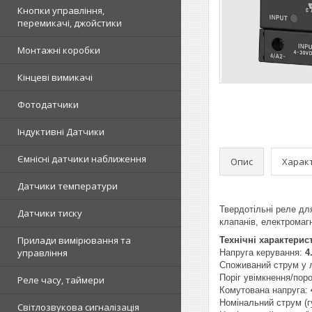
Кнопки управління,
перемикачі, джойстики
Монтажні коробки
Кінцеві вимикачі
Фотодатчики
Індуктивні Датчики
Ємнісні датчики наближення
Опис
Харак
Датчики температури
Твердотільні реле дл
Датчики тиску
клапанів, електромаг
Прилади вимірювання та
Технічні характерис
управління
Напруга керування:
4
Споживаний струм у 
Поріг увімкнення/пор
Реле часу, таймери
Комутована напруга:
Номінальний струм (
Світлозвукова сигналізація