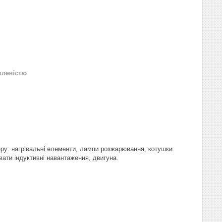
вленістю
еру: нагрівальні елементи, лампи розжарювання, котушки
ати індуктивні навантаження, двигуна.