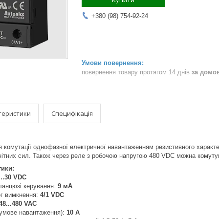
+380 (98) 754-92-24
повернення товару протягом 14 днів
за домо
теристики
Специфікація
я комутації однофазної електричної навантаженням резистивного характ
нітних сил. Також через реле з робочою напругою 480 VDC можна комутув
тики:
...30 VDC
ланцюзі керування:
9 мА
ог вимкнення:
4/1 VDC
48...480 VAC
гумове навантаження):
10 А