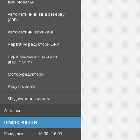
вимірювальні
Автоматичний ввід резерву
(АВР)
Автоматичні вимикачі
Черв'ячні редуктори E-RV
Перетворювачі частоти
(ІНВЕРТОРИ)
Мотор-редуктори
Редуктори B5
3D-друковані вироби
Отзывы
ГРАФІК РОБОТИ
Понеділок
10:00
16:00