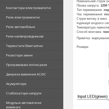
Номінальний струм (і
Пікова напруга:
1200
Контактори електромагнітні
Тип перемикання:
пер
Час перемикання:
по
Реле електромагнітні
Струм витоку в викл. 
Індикація вхідного си
Реле автомобільні
Температура навколи
Способ монтажа:
гви
Реле напівпровідникові
Примітка: маркування
Термостати біметалічні
Розміри:
Резистори змінні
Програмовані логічні реле
Джерела живлення AC/DC
Акумулятори
Стабілізатори напруги
Модульні автоматичні
вимикачі