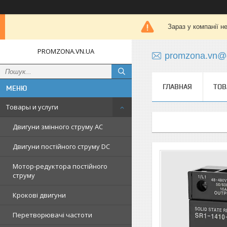
Зараз у компанії н
PROMZONA.VN.UA
promzona.vn@
ГЛАВНАЯ
ТОВ
Товары и услуги
Двигуни змінного струму AC
Двигуни постійного струму DC
Мотор-редуктора постійного
струму
Крокові двигуни
Перетворювачі частоти