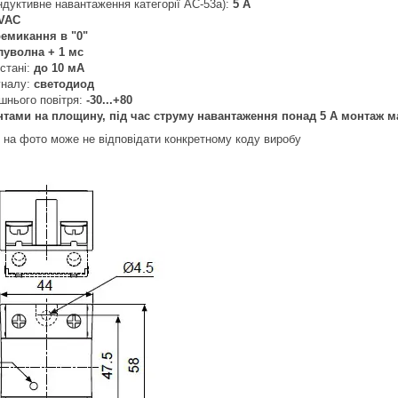
ндуктивне навантаження категорії AC-53a):
5 А
 VAC
емикання в "0"
луволна +
1 мс
стані:
до 10 мА
гналу:
светодиод
шнього повітря:
-30...+80
нтами на площину, під час струму навантаження понад 5 А монтаж 
 на фото може не відповідати конкретному коду виробу