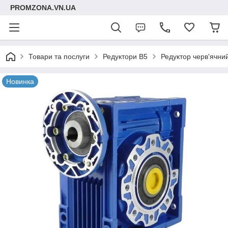
PROMZONA.VN.UA
Товари та послуги
Редуктори B5
Редуктор черв'ячн
Новинка