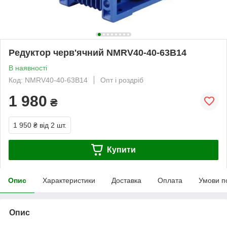
Редуктор черв'ячний NMRV40-40-63B14
В наявності
Код: NMRV40-40-63B14
Опт і роздріб
1 980
₴
1 950 ₴
від 2 шт.
Купити
Опис
Характеристики
Доставка
Оплата
Умови п
Опис