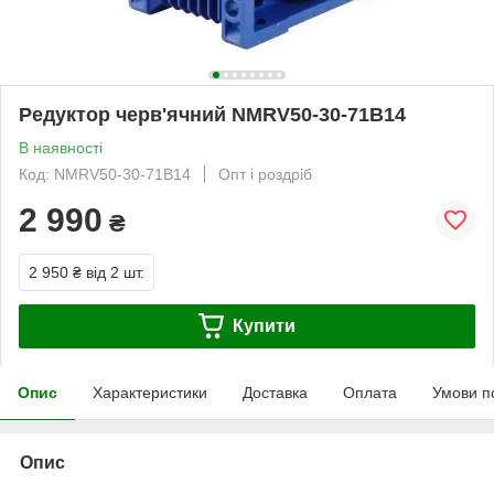
Редуктор черв'ячний NMRV50-30-71B14
В наявності
Код: NMRV50-30-71B14
Опт і роздріб
2 990
₴
2 950 ₴
від 2 шт.
Купити
Опис
Характеристики
Доставка
Оплата
Умови п
Опис