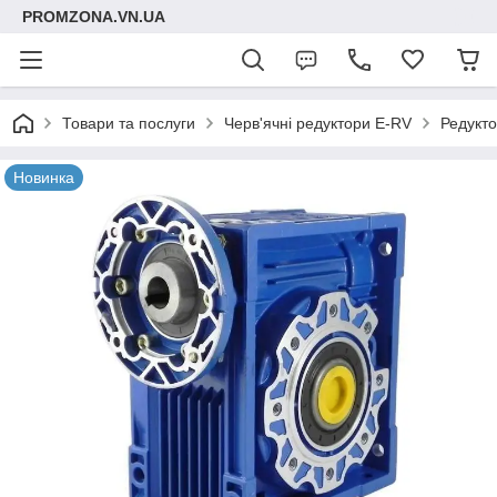
PROMZONA.VN.UA
Товари та послуги
Черв'ячні редуктори E-RV
Редукт
Новинка