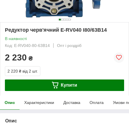
Редуктор черв'ячний E-RV040 I80/63B14
В наявності
Код: E-RV040-80-63B14
Опт і роздріб
2 230
₴
2 220 ₴
від 2 шт.
Купити
Опис
Характеристики
Доставка
Оплата
Умови п
Опис