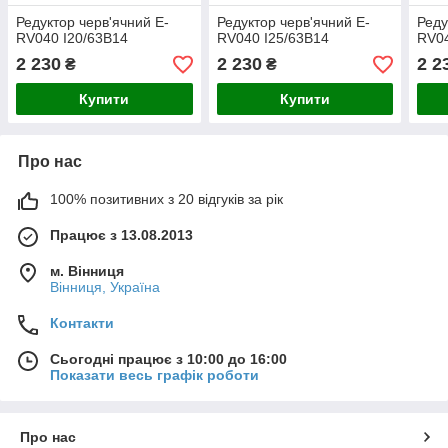
Редуктор черв'ячний E-
Редуктор черв'ячний E-
Реду
RV040 I20/63B14
RV040 I25/63B14
RV04
2 230
2 230
2 2
₴
₴
Купити
Купити
Про нас
100% позитивних з 20 відгуків за рік
Працює з 13.08.2013
м. Вінниця
Вінниця, Україна
Контакти
Сьогодні працює з 10:00 до 16:00
Показати весь графік роботи
Про нас