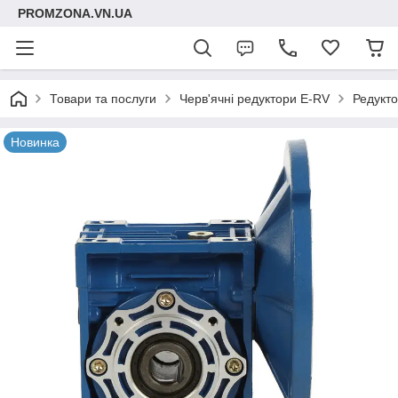
PROMZONA.VN.UA
Товари та послуги
Черв'ячні редуктори E-RV
Редукто
Новинка