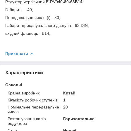
Редуктор черв'ячний E-RV0
40-80-63B14:
Габарит — 40;
Передавальне число (і) - 80;
Габарит приєднувального двигуна - 63 DIN;
вхідний фланець - В14;
Приховати
Характеристики
Основні
Країна виробник
Китай
Кількість робочих ступенів
1
Номінальне передавальне
20
число
Розташування валів
Горизонтальне
редуктора
Стан
Новий