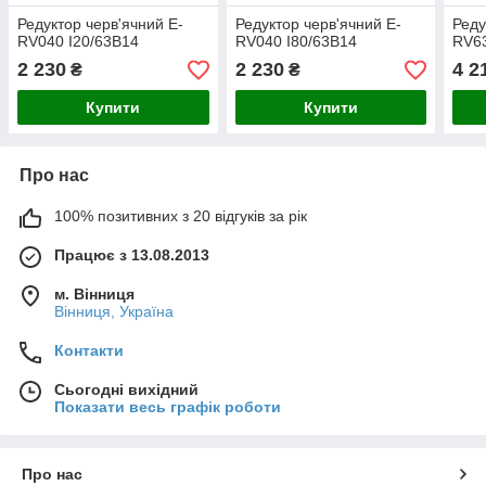
Редуктор черв'ячний E-
Редуктор черв'ячний E-
Реду
RV040 I20/63B14
RV040 I80/63B14
RV6
2 230
2 230
4 2
₴
₴
Купити
Купити
Про нас
100% позитивних з 20 відгуків за рік
Працює з 13.08.2013
м. Вінниця
Вінниця, Україна
Контакти
Сьогодні вихідний
Показати весь графік роботи
Про нас