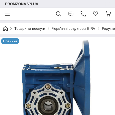
PROMZONA.VN.UA
Товари та послуги
Черв'ячні редуктори E-RV
Редукто
Новинка