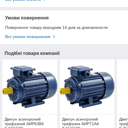
Умови повернення
Повернення товару впродовж 14 днів за домовленістю
Всі умови повернення
Подібні товари компанії
Двигун асинхроний
Двигун асинхроний
Двиг
трифазний АИР63B4
трифазни АИР71А4
три