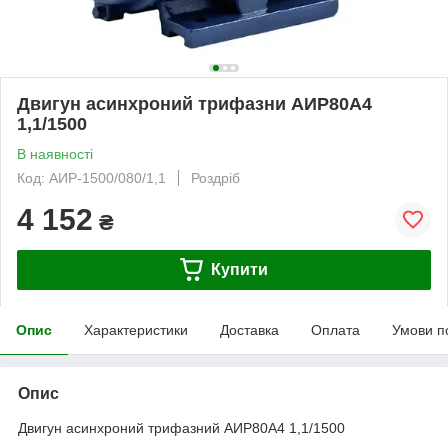
Двигун асинхроний трифазни АИР80А4
1,1/1500
В наявності
Код: АИР-1500/080/1,1
Роздріб
4 152
₴
Купити
Опис
Характеристики
Доставка
Оплата
Умови п
Опис
Двигун асинхроний трифазний АИР80А4 1,1/1500