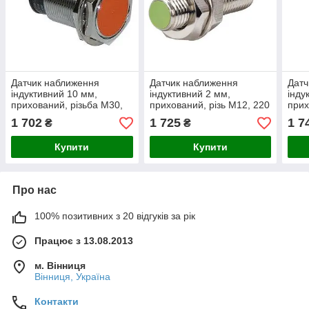
Датчик наближення
Датчик наближення
Датч
індуктивний 10 мм,
індуктивний 2 мм,
інду
прихований, різьба М30,
прихований, різь М12, 220
прих
PNP, нормально відкритий
VAC, нормально відкритий
VAC,
1 702
1 725
1 7
₴
₴
Купити
Купити
Про нас
100% позитивних з 20 відгуків за рік
Працює з 13.08.2013
м. Вінниця
Вінниця, Україна
Контакти