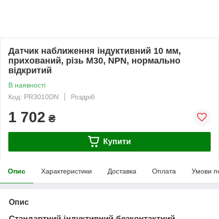
Датчик наближення індуктивний 10 мм,
прихований, різь М30, NPN, нормально
відкритий
В наявності
Код: PR3010DN
Роздріб
1 702
₴
Купити
Опис
Характеристики
Доставка
Оплата
Умови п
Опис
Стандартний індуктивний безконтактний