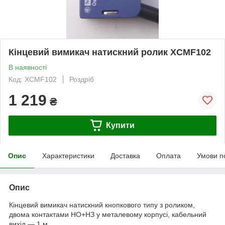
Кінцевий вимикач натискний ролик XCMF102
В наявності
Код: XCMF102
Роздріб
1 219
₴
Купити
Опис
Характеристики
Доставка
Оплата
Умови п
Опис
Кінцевий вимикач натискний кнопкового типу з роликом,
двома контактами НО+НЗ у металевому корпусі, кабельний
вихід — 1 м.