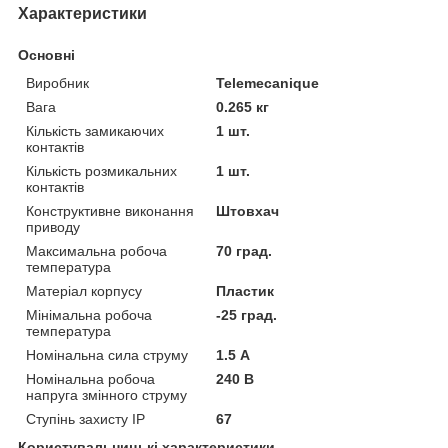
Характеристики
Основні
Виробник
Telemecanique
Вага
0.265 кг
Кількість замикаючих
1 шт.
контактів
Кількість розмикальних
1 шт.
контактів
Конструктивне виконання
Штовхач
приводу
Максимальна робоча
70 град.
температура
Матеріал корпусу
Пластик
Мінімальна робоча
-25 град.
температура
Номінальна сила струму
1.5 А
Номінальна робоча
240 В
напруга змінного струму
Ступінь захисту IP
67
Користувальницькі характеристики