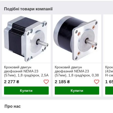
Подібні товари компанії
Кроковий двигун
Кроковий двигун
Крок
двофазний NEMA 23
двофазний NEMA 23
(42м
(57мм), 1,8 град/крок, 2,5А
(57мм), 1,8 град/крок, 0,38
Н·см
А, 6-проводний
2 277
2 185
1 6
₴
₴
Купити
Купити
Про нас