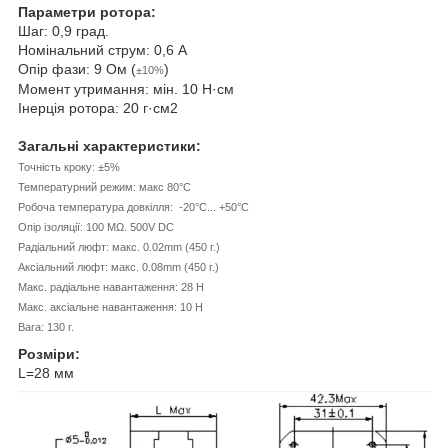
Параметри ротора:
Шаг: 0,9 град.
Номінальний струм: 0,6 А
Опір фази: 9 Ом (
)
±10%
Момент утримання: мін. 10 Н·см
Інерція ротора: 20 г·см
2
Загальні характеристики:
Точність кроку: ±5%
Температурний режим: макс 80°C
Робоча температура довкілля: -20°C... +50°C
Опір ізоляції: 100 MΩ. 500V DC
Радіальний люфт: макс. 0.02mm (450 г.)
Аксіальний люфт: макс. 0.08mm (450 г.)
Макс. радіальне навантаження: 28 Н
Макс. аксіальне навантаження: 10 Н
Вага: 130 г.
Розміри:
L=28 мм