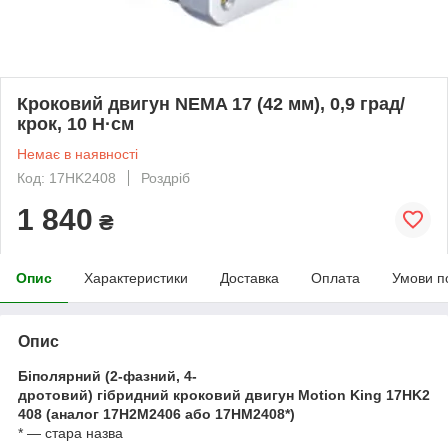
Кроковий двигун NEMA 17 (42 мм), 0,9 град/
крок, 10 Н·см
Немає в наявності
Код: 17HK2408
Роздріб
1 840
₴
Опис
Характеристики
Доставка
Оплата
Умови п
Опис
Біполярний (2-фазний, 4-
дротовий) гібридний кроковий двигун Motion King 17HK2
408 (аналог 17H2M2406 або 17HM2408*)
* — стара назва