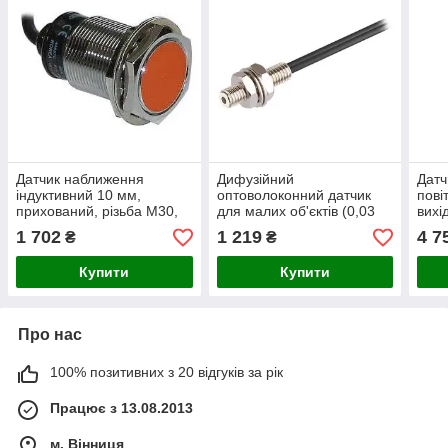
Датчик наближення
Дифузійний
Датч
індуктивний 10 мм,
оптоволоконний датчик
пові
прихований, різьба М30,
для малих об'єктів (0,03
вихі
PNP, нормально відкритий
мм), дистанція до 40 мм,
1 702
1 219
4 7
₴
₴
М3х0,5
Купити
Купити
Про нас
100% позитивних з 20 відгуків за рік
Працює з 13.08.2013
м. Вінниця