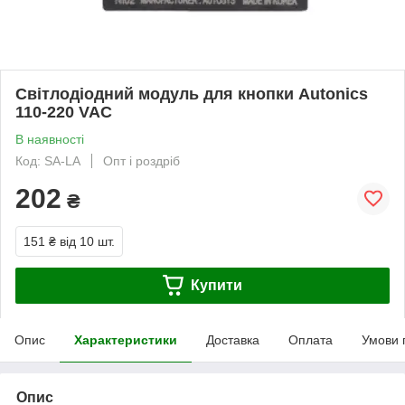
Світлодіодний модуль для кнопки Autonics
110-220 VAC
В наявності
Код: SA-LA
Опт і роздріб
202
₴
151 ₴
від 10 шт.
Купити
Опис
Характеристики
Доставка
Оплата
Умови 
Опис