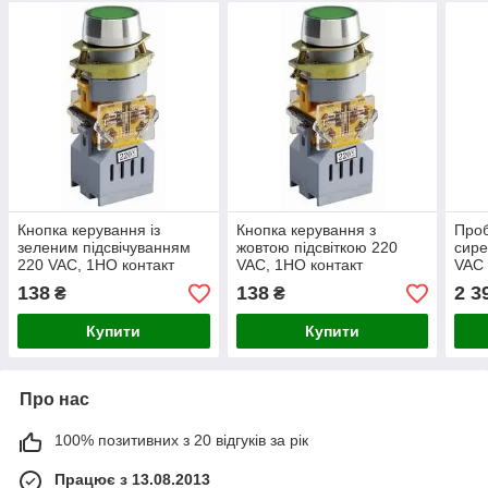
Кнопка керування із
Кнопка керування з
Проб
зеленим підсвічуванням
жовтою підсвіткою 220
сире
220 VAC, 1НО контакт
VAC, 1НО контакт
VAC
138
138
2 3
₴
₴
Купити
Купити
Про нас
100% позитивних з 20 відгуків за рік
Працює з 13.08.2013