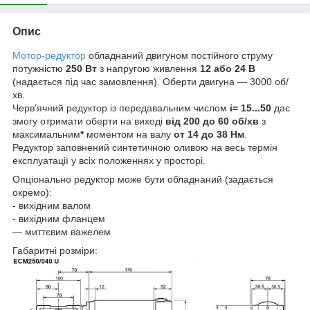
Опис
Мотор-редуктор
обладнаний двигуном постійного струму
потужністю
250 Вт
з напругою живлення
12 або 24 В
(надається під час замовлення). Оберти двигуна — 3000 об/
хв.
Черв'ячний редуктор із передавальним числом
i= 15...50
дає
змогу отримати оберти на виході
від 200 до 60 об/хв
з
максимальним
*
моментом на валу
от 14 до 38 Нм
.
Редуктор заповнений синтетичною оливою на весь термін
експлуатації у всіх положеннях у просторі.
Опціонально редуктор може бути обладнаний (задається
окремо):
- вихідним валом
- вихідним фланцем
— миттєвим важелем
Габаритні розміри: