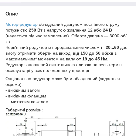
Опис
Мотор-редуктор
обладнаний двигуном постійного струму
потужністю
250 Вт
з напругою живлення
12 або 24 В
(надається під час замовлення). Оберти двигуна — 3000 об/
хв.
Черв'ячний редуктор із передавальним числом
i= 20...60
дає
змогу отримати оберти на виході
від 150 до 50 об/хв
з
максимальним
*
моментом на валу
от 19 до 45 Нм
.
Редуктор заповнений синтетичною оливою на весь термін
експлуатації у всіх положеннях у просторі.
Опціонально редуктор може бути обладнаний (задається
окремо):
- вихідним валом
- вихідним фланцем
— миттєвим важелем
Габаритні розміри: