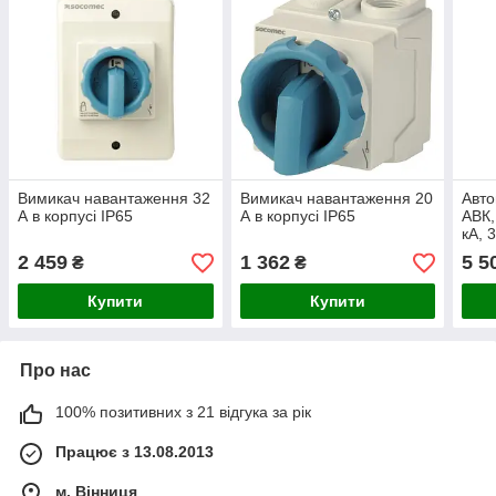
Вимикач навантаження 32
Вимикач навантаження 20
Авто
А в корпусі IP65
А в корпусі IP65
АВК,
кА, 
2 459
1 362
5 5
₴
₴
Купити
Купити
Про нас
100% позитивних з 21 відгука за рік
Працює з 13.08.2013
м. Вінниця