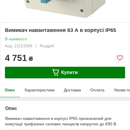
Вимикач навантаження 63 А в корпусі IP65
В наявності
Код: 21153306
Роздріб
4 751
₴
Купити
Опис
Характеристики
Доставка
Оплата
Умови п
Опис
Вимикач навантаження в корпусі IP65 призначений для
комутації трифазних силових ланцюгів напругою до 690 В.