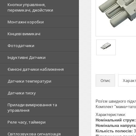
Кнопки управління,
перемикачі, джойстики
Монтажні коробки
Кінцеві вимикачі
Фотодатчики
Індуктивні Датчики
Ємнісні датчики наближення
Опис
Харак
Датчики температури
Датчики тиску
Роз'єм швидкого підк
Прилади вимірювання та
Комплект "мама+тато
управління
Характеристики:
Номінальний струм:
Реле часу, таймери
Номінальна напруга
Кількість полюсів:
3
Світлозвукова сигналізація