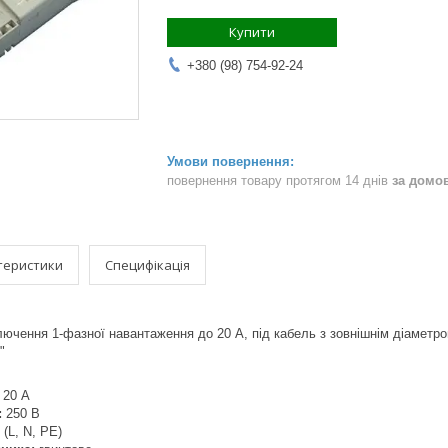
Купити
+380 (98) 754-92-24
повернення товару протягом 14 днів
за домо
теристики
Специфікація
лючення 1-фазної навантаження до 20 А, під кабель з зовнішнім діаметро
"
20 А
:
250 В
 (L, N, PE)