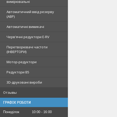
вимірювальні
Автоматичний ввід резерву
(АВР)
Автоматичні вимикачі
Черв'ячні редуктори E-RV
Перетворювачі частоти
(ІНВЕРТОРИ)
Мотор-редуктори
Редуктори B5
3D-друковані вироби
Отзывы
ГРАФІК РОБОТИ
Понеділок
10:00
16:00