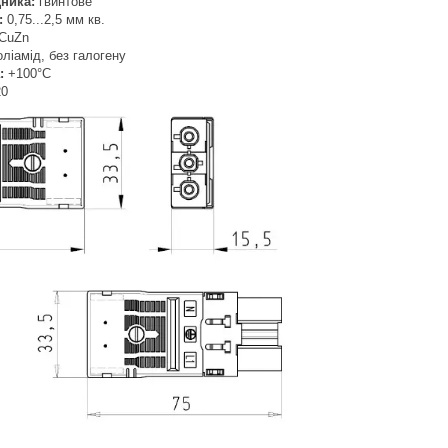
дника:
гвинтове
:
0,75...2,5 мм кв.
CuZn
оліамід, без галогену
:
+100°C
20