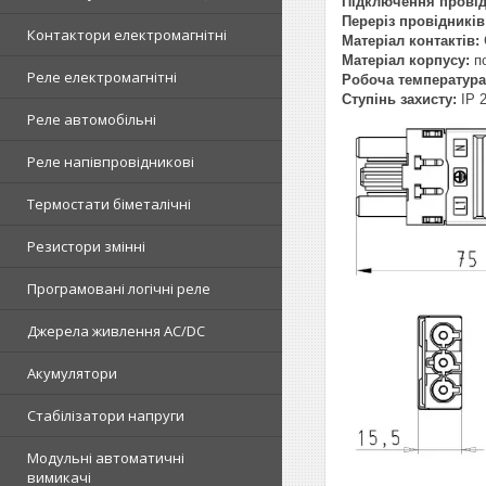
Підключення прові
Переріз провідників
Контактори електромагнітні
Матеріал контактів:
Матеріал корпусу:
п
Реле електромагнітні
Робоча температура
Ступінь захисту:
IP 
Реле автомобільні
Реле напівпровідникові
Термостати біметалічні
Резистори змінні
Програмовані логічні реле
Джерела живлення AC/DC
Акумулятори
Стабілізатори напруги
Модульні автоматичні
вимикачі