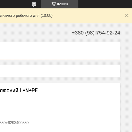
Кошик
лижчого робочого дня (10.08).
+380 (98) 754-92-24
полюсний L+N+PE
530+9293400530