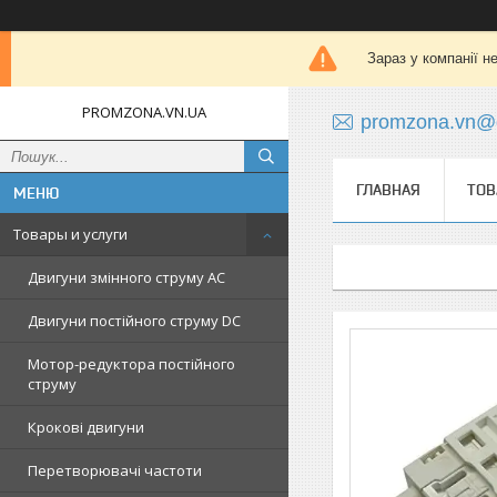
Зараз у компанії н
PROMZONA.VN.UA
promzona.vn@
ГЛАВНАЯ
ТОВ
Товары и услуги
Двигуни змінного струму AC
Двигуни постійного струму DC
Мотор-редуктора постійного
струму
Крокові двигуни
Перетворювачі частоти