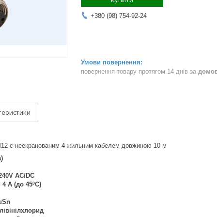
+380 (98) 754-92-24
повернення товару протягом 14 днів
за домо
теристики
M12 c неекранованим 4-жильним кабелем довжиною 10 м
)
240V AC/DC
:
4 А (до 45ºC)
uSn
лівінілхлорид