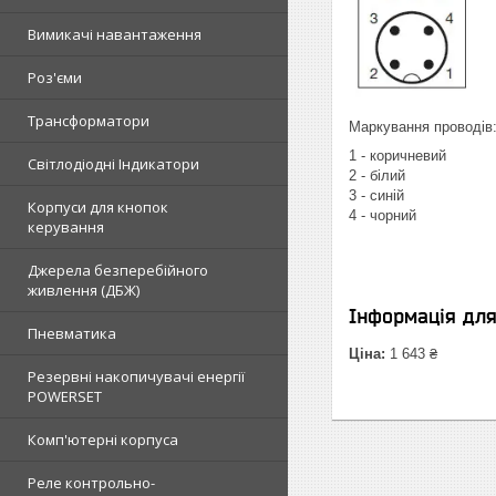
Вимикачі навантаження
Роз'єми
Трансформатори
Маркування проводів
1 - коричневий
Світлодіодні Індикатори
2 - білий
3 - синій
Корпуси для кнопок
4 - чорний
керування
Джерела безперебійного
живлення (ДБЖ)
Інформація дл
Пневматика
Ціна:
1 643 ₴
Резервні накопичувачі енергії
POWERSET
Комп'ютерні корпуса
Реле контрольно-