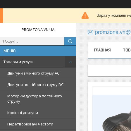
Зараз у компанії н
PROMZONA.VN.UA
promzona.vn@
ГЛАВНАЯ
ТОВ
Товары и услуги
Двигуни змінного струму AC
Двигуни постійного струму DC
Мотор-редуктора постійного
струму
Крокові двигуни
Перетворювачі частоти