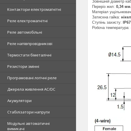
Зовнішній діаметр к
Переріз жил:
0,34
мм.
Контактори електромагнітні
Матеріал ущільнюва
Затискна гайка:
нікел
Реле електромагнітні
Ступінь захисту:
IP67
Робоча температура:
Реле автомобільні
Реле напівпровідникові
Термостати біметалічні
Резистори змінні
Програмовані логічні реле
Джерела живлення AC/DC
Акумулятори
Стабілізатори напруги
Модульні автоматичні
вимикачі