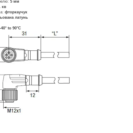
абелю:
5 мм
 кв
ча:
фторкаучук
ьована латунь
-40° to 90°C