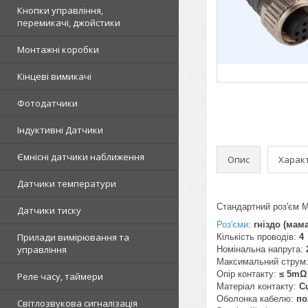
Кнопки управління,
перемикачі, джойстики
Монтажні коробки
Кінцеві вимикачі
Фотодатчики
Індуктивні Датчики
Ємнісні датчики наближення
Опис
Харак
Датчики температури
Стандартний роз'єм 
Датчики тиску
Роз'єми
:
гніздо (мама
Прилади вимірювання та
Кількість проводів:
4
управління
Номінальна напруга:
Максимальний струм
Опір контакту:
≤ 5mΩ
Реле часу, таймери
Матеріал контакту:
C
Оболонка кабелю:
по
Світлозвукова сигналізація