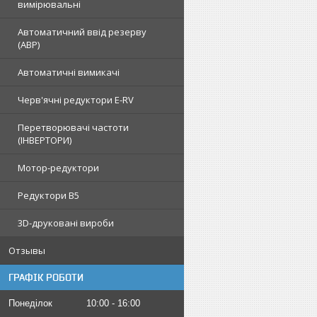
вимірювальні
Автоматичний ввід резерву
(АВР)
Автоматичні вимикачі
Черв'ячні редуктори E-RV
Перетворювачі частоти
(ІНВЕРТОРИ)
Мотор-редуктори
Редуктори B5
3D-друковані вироби
Отзывы
ГРАФІК РОБОТИ
Понеділок
10:00
16:00