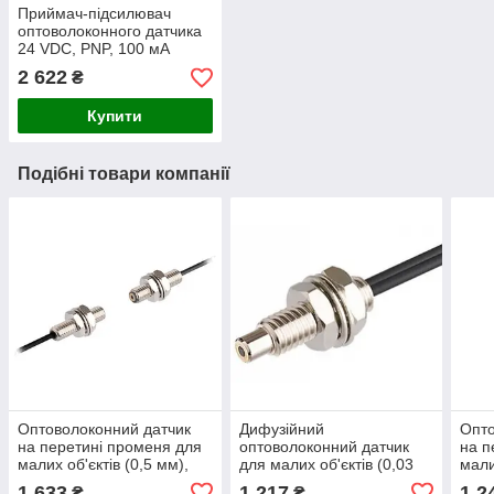
Приймач-підсилювач
оптоволоконного датчика
24 VDC, PNP, 100 мА
2 622
₴
Купити
Подібні товари компанії
Оптоволоконний датчик
Дифузійний
Опто
на перетині променя для
оптоволоконний датчик
на п
малих об'єктів (0,5 мм),
для малих об'єктів (0,03
мали
дистанція до 150 мм, болт
мм), дистанція до 40 мм,
дист
1 633
1 217
1 2
₴
₴