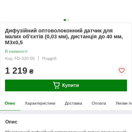
Дифузійний оптоволоконний датчик для
малих об'єктів (0,03 мм), дистанція до 40 мм,
М3х0,5
В наявності
Код: FD-320-05
Роздріб
1 219
₴
Купити
Опис
Характеристики
Доставка
Оплата
Умови п
Опис
Мініатюрний дифузійний оптоволоконний датчик призначений