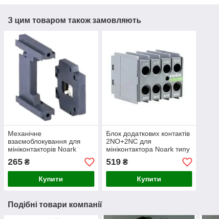
З цим товаром також замовляють
Механічне
Блок додаткових контактів
взаємоблокування для
2NO+2NC для
мініконтакторів Noark
мініконтактора Noark типу
(MIT41)
Ex9CS
265
519
₴
₴
Купити
Купити
Подібні товари компанії