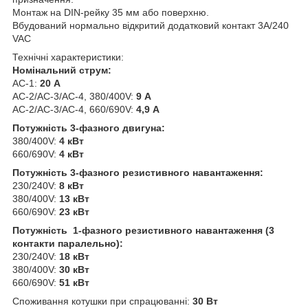
Монтаж на DIN-рейку 35 мм або поверхню.
Вбудований нормально відкритий додатковий контакт 3А/240
VAC
Технічні характеристики:
Номінальний струм:
AC-1:
20 А
AC-2/AC-3/AC-4, 380/400V:
9 А
AC-2/AC-3/AC-4, 660/690V:
4,9 А
Потужність 3-фазного двигуна:
380/400V:
4 кВт
660/690V:
4 кВт
Потужність 3-фазного резистивного навантаження:
230/240V:
8 кВт
380/400V:
13 кВт
660/690V:
23
кВт
Потужність 1-фазного резистивного навантаження (3
контакти паралельно):
230/240V:
18 кВт
380/400V:
30
кВт
660/690V:
51
кВт
Споживання котушки при спрацюванні:
30 Вт