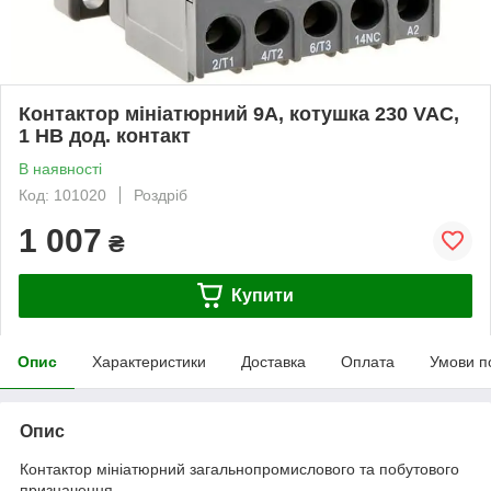
Контактор мініатюрний 9А, котушка 230 VAC,
1 НВ дод. контакт
В наявності
Код: 101020
Роздріб
1 007
₴
Купити
Опис
Характеристики
Доставка
Оплата
Умови п
Опис
Контактор мініатюрний загальнопромислового та побутового
призначення.